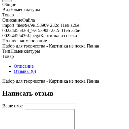
Общие
ВидНоменклатуры
Товар
ОписаниеФайла
import_files/9e/9e153909-232c-11eb-a26e-
00224d55436f_9e15390b-232c-11eb-a26e-
00224d55436f.jpeg#Картинка из песка
Полное наименование
Набор для творчества - Картинка из песка Панда
ТипНоменклатуры
Товар
Описание
Отзывы (0)
Набор для творчества - Картинка из песка Панда
Написать отзыв
Ваше имя: