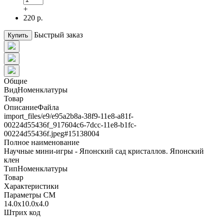
+
220 р.
Быстрый заказ
Купить
Общие
ВидНоменклатуры
Товар
ОписаниеФайла
import_files/e9/e95a2b8a-38f9-11e8-a81f-
00224d55436f_917604c6-7dcc-11e8-b1fc-
00224d55436f.jpeg#15138004
Полное наименование
Научные мини-игры - Японский сад кристаллов. Японский
клен
ТипНоменклатуры
Товар
Характеристики
Параметры СМ
14.0x10.0x4.0
Штрих код