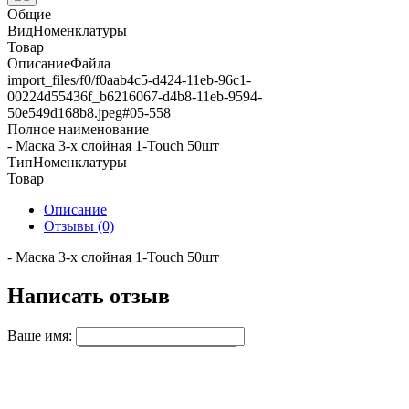
Общие
ВидНоменклатуры
Товар
ОписаниеФайла
import_files/f0/f0aab4c5-d424-11eb-96c1-
00224d55436f_b6216067-d4b8-11eb-9594-
50e549d168b8.jpeg#05-558
Полное наименование
- Маска 3-х слойная 1-Touch 50шт
ТипНоменклатуры
Товар
Описание
Отзывы (0)
- Маска 3-х слойная 1-Touch 50шт
Написать отзыв
Ваше имя: