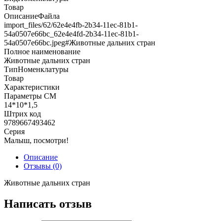
Товар
ОписаниеФайла
import_files/62/62e4e4fb-2b34-11ec-81b1-
54a0507e66bc_62e4e4fd-2b34-11ec-81b1-
54a0507e66bc.jpeg#Животные дальних стран
Полное наименование
Животные дальних стран
ТипНоменклатуры
Товар
Характеристики
Параметры СМ
14*10*1,5
Штрих код
9789667493462
Серия
Малыш, посмотри!
Описание
Отзывы (0)
Животные дальних стран
Написать отзыв