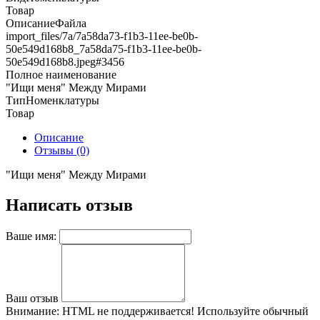
Товар
ОписаниеФайла
import_files/7a/7a58da73-f1b3-11ee-be0b-
50e549d168b8_7a58da75-f1b3-11ee-be0b-
50e549d168b8.jpeg#3456
Полное наименование
"Ищи меня" Между Мирами
ТипНоменклатуры
Товар
Описание
Отзывы (0)
"Ищи меня" Между Мирами
Написать отзыв
Ваше имя:
Ваш отзыв
Внимание:
HTML не поддерживается! Используйте обычный