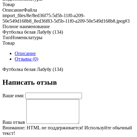
Товар
ОписаниеФайла
import_files/8e/8ed36f75-5d5b-11f0-a209-
50e549d168b8_8ed36f83-5d5b-11f0-a209-50e549d168b8.jpeg#3
Полное наименование
Футболка белая Лабубу (134)
ТипНоменклатуры
Товар
Описание
Отзывы (0)
Футболка белая Лабубу (134)
Написать отзыв
Ваше имя:
Ваш отзыв
Внимание:
HTML не поддерживается! Используйте обычный
текст!