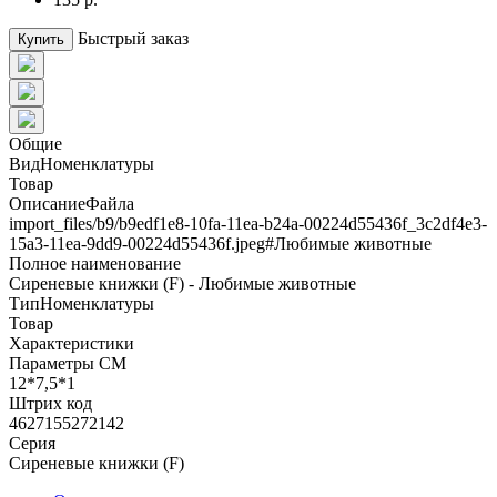
Быстрый заказ
Купить
Общие
ВидНоменклатуры
Товар
ОписаниеФайла
import_files/b9/b9edf1e8-10fa-11ea-b24a-00224d55436f_3c2df4e3-
15a3-11ea-9dd9-00224d55436f.jpeg#Любимые животные
Полное наименование
Сиреневые книжки (F) - Любимые животные
ТипНоменклатуры
Товар
Характеристики
Параметры СМ
12*7,5*1
Штрих код
4627155272142
Серия
Сиреневые книжки (F)