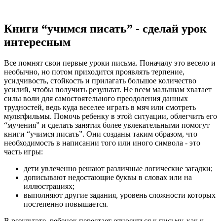
Книги “учимся писать” - сделай урок
интересным
Все помнят свои первые уроки письма. Поначалу это весело и
необычно, но потом приходится проявлять терпение,
усидчивость, стойкость и прилагать большое количество
усилий, чтобы получить результат. Не всем малышам хватает
силы воли для самостоятельного преодоления данных
трудностей, ведь куда веселее играть в мяч или смотреть
мультфильмы. Помочь ребенку в этой ситуации, облегчить его
“мучения” и сделать занятия более увлекательными помогут
книги “учимся писать”. Они созданы таким образом, что
необходимость в написании того или иного символа - это
часть игры:
дети увлеченно решают различные логические загадки;
дописывают недостающие буквы в словах или на
иллюстрациях;
выполняют другие задания, уровень сложности которых
постепенно повышается.
В результате, ребенок перестает относиться к письму, как к