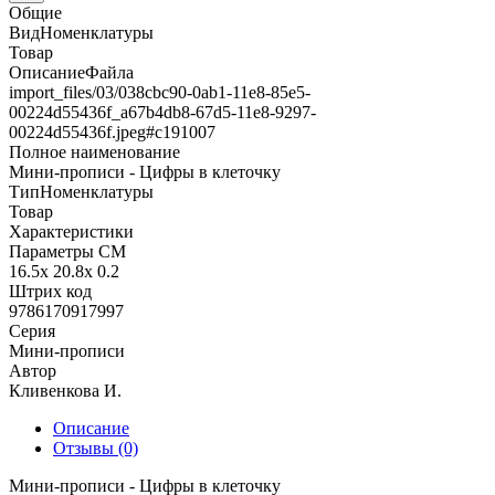
Общие
ВидНоменклатуры
Товар
ОписаниеФайла
import_files/03/038cbc90-0ab1-11e8-85e5-
00224d55436f_a67b4db8-67d5-11e8-9297-
00224d55436f.jpeg#с191007
Полное наименование
Мини-прописи - Цифры в клеточку
ТипНоменклатуры
Товар
Характеристики
Параметры СМ
16.5x 20.8x 0.2
Штрих код
9786170917997
Серия
Мини-прописи
Автор
Кливенкова И.
Описание
Отзывы (0)
Мини-прописи - Цифры в клеточку