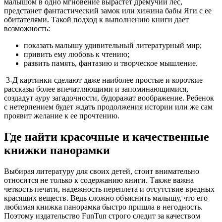
малышом в одно мгновение вырастет дремучий лес,
предстанет фантастический замок или хижина бабы Яги с ее
обитателями. Такой подход к выполнению книги дает
возможность:
показать малышу удивительный литературный мир;
привить ему любовь к чтению;
развить память, фантазию и творческое мышление.
3-Д картинки сделают даже наиболее простые и короткие
рассказы более впечатляющими и запоминающимися,
создадут ауру загадочности, будоражат воображение. Ребенок
с нетерпением будет ждать продолжения истории или же сам
проявит желание к ее прочтению.
Где найти красочные и качественные
книжки панорамки
Выбирая литературу для своих детей, стоит внимательно
относится не только к содержанию книги. Также важна
четкость печати, надежность переплета и отсутствие вредных
красящих веществ. Ведь сложно объяснить малышу, что его
любимая книжка панорамка быстро пришла в негодность.
Поэтому издательство FunTun строго следит за качеством