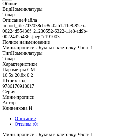
Общие
ВидНоменклатуры
Товар
ОписаниеФайла
import_files/03/038cbc8c-0ab1-11e8-85e5-
00224d55436f_21230552-6322-11e8-ad9b-
00224d55436f.jpeg#с191003
Полное наименование
Мини-прописи - Буквы в клеточку. Часть 1
ТипНоменклатуры
Товар
Характеристики
Параметры СМ
16.5x 20.8x 0.2
Штрих код
9786170918017
Серия
Мини-прописи
Автор
Кливенкова И.
Описание
Отзывы (0)
Мини-прописи - Буквы в клеточку. Часть 1