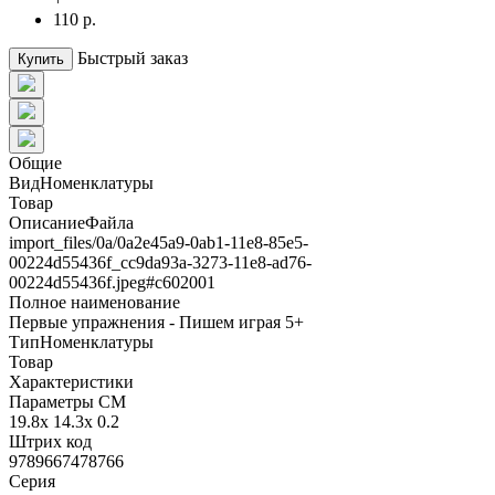
110 р.
Быстрый заказ
Купить
Общие
ВидНоменклатуры
Товар
ОписаниеФайла
import_files/0a/0a2e45a9-0ab1-11e8-85e5-
00224d55436f_cc9da93a-3273-11e8-ad76-
00224d55436f.jpeg#с602001
Полное наименование
Первые упражнения - Пишем играя 5+
ТипНоменклатуры
Товар
Характеристики
Параметры СМ
19.8x 14.3x 0.2
Штрих код
9789667478766
Серия