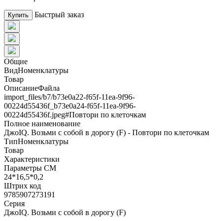
Быстрый заказ
Купить
Общие
ВидНоменклатуры
Товар
ОписаниеФайла
import_files/b7/b73e0a22-f65f-11ea-9f96-
00224d55436f_b73e0a24-f65f-11ea-9f96-
00224d55436f.jpeg#Повтори по клеточкам
Полное наименование
ДжоIQ. Возьми с собой в дорогу (F) - Повтори по клеточкам
ТипНоменклатуры
Товар
Характеристики
Параметры СМ
24*16,5*0,2
Штрих код
9785907273191
Серия
ДжоIQ. Возьми с собой в дорогу (F)