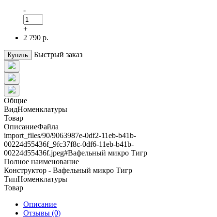
-
+
2 790 р.
Быстрый заказ
Купить
Общие
ВидНоменклатуры
Товар
ОписаниеФайла
import_files/90/9063987e-0df2-11eb-b41b-
00224d55436f_9fc37f8c-0df6-11eb-b41b-
00224d55436f.jpeg#Вафельный микро Тигр
Полное наименование
Конструктор - Вафельный микро Тигр
ТипНоменклатуры
Товар
Описание
Отзывы (0)