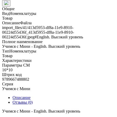
Общие
ВидНоменклатуры
Товар
ОписаниеФайла
import_files/41/413d5953-df8a-11e9-8910-
00224d55436f_413d5955-df8a-11e9-8910-
00224d55436f.jpeg#English. Высокий уровень
Полное наименование
Учимся с Мини - English. Высокий уровень
ТипНоменклатуры
Товар
Характеристики
Параметры СМ
16*10
Штрих код
9789667488802
Серия
Учимся с Мини
Описание
Отзывы (0)
Учимся с Мини - English. Высокий уровень