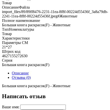
Товар
ОписаниеФайла
import_files/89/89ff8476-2231-11ea-8f8f-00224d55436f_3a8a79db-
2241-11ea-8f8f-00224d55436f.jpeg#Животные
Полное наименование
Большая книга раскрасок(F) - Животные
ТипНоменклатуры
Товар
Характеристики
Параметры СМ
21*27
Штрих код
4627155272630
Серия
Большая книга раскрасок(F)
Описание
Отзывы (0)
Большая книга раскрасок(F) - Животные
Написать отзыв
Ваше имя: