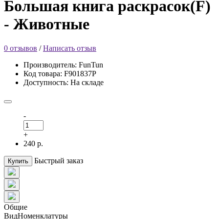
Большая книга раскрасок(F)
- Животные
0 отзывов
/
Написать отзыв
Производитель: FunTun
Код товара: F901837Р
Доступность: На складе
-
+
240 р.
Быстрый заказ
Купить
Общие
ВидНоменклатуры