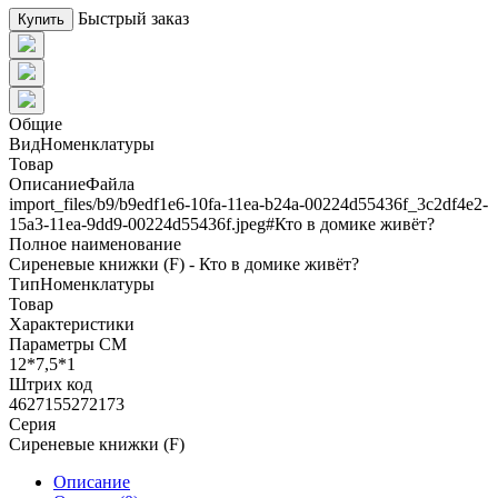
Быстрый заказ
Купить
Общие
ВидНоменклатуры
Товар
ОписаниеФайла
import_files/b9/b9edf1e6-10fa-11ea-b24a-00224d55436f_3c2df4e2-
15a3-11ea-9dd9-00224d55436f.jpeg#Кто в домике живёт?
Полное наименование
Сиреневые книжки (F) - Кто в домике живёт?
ТипНоменклатуры
Товар
Характеристики
Параметры СМ
12*7,5*1
Штрих код
4627155272173
Серия
Сиреневые книжки (F)
Описание