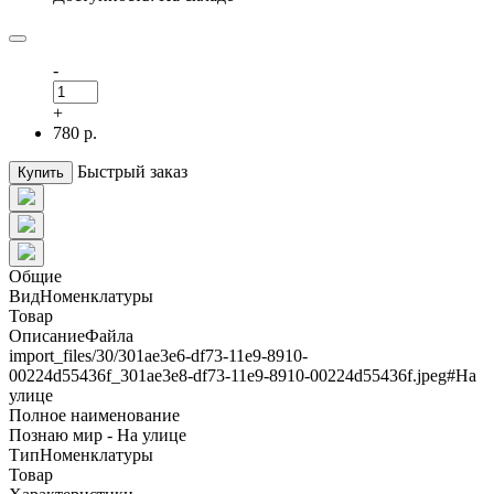
-
+
780 р.
Быстрый заказ
Купить
Общие
ВидНоменклатуры
Товар
ОписаниеФайла
import_files/30/301ae3e6-df73-11e9-8910-
00224d55436f_301ae3e8-df73-11e9-8910-00224d55436f.jpeg#На
улице
Полное наименование
Познаю мир - На улице
ТипНоменклатуры
Товар