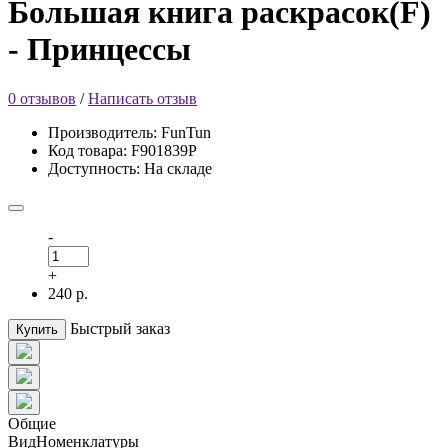
Большая книга раскрасок(F)
- Принцессы
0 отзывов
/
Написать отзыв
Производитель: FunTun
Код товара: F901839Р
Доступность: На складе
-
+
240 р.
Быстрый заказ
Купить
Общие
ВидНоменклатуры