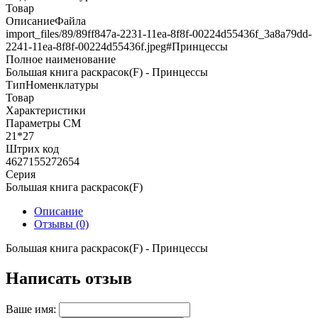
Товар
ОписаниеФайла
import_files/89/89ff847a-2231-11ea-8f8f-00224d55436f_3a8a79dd-
2241-11ea-8f8f-00224d55436f.jpeg#Принцессы
Полное наименование
Большая книга раскрасок(F) - Принцессы
ТипНоменклатуры
Товар
Характеристики
Параметры СМ
21*27
Штрих код
4627155272654
Серия
Большая книга раскрасок(F)
Описание
Отзывы (0)
Большая книга раскрасок(F) - Принцессы
Написать отзыв
Ваше имя: