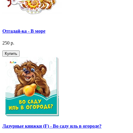
Отгадай-ка - В море
250 р.
Купить
Лазурные книжки (F) - Во саду иль в огороде?