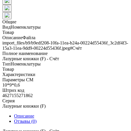
Общие
ВидНоменклатуры
Товар
ОписаниеФайла
import_files/b9/b9edf208-10fa-11ea-b24a-00224d55436f_3c2df4f3-
15a3-11ea-9dd9-00224d55436f.jpeg#Счёт
Полное наименование
Лазурные книжки (F) - Счёт
ТипНоменклатуры
Товар
Характеристики
Параметры СМ
10*9*0,6
Штрих код
4627155271862
Серия
Лазурные книжки (F)
Описание
Отзывы (0)