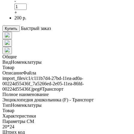
-
+
200 р.
Быстрый заказ
Купить
Общие
ВидНоменклатуры
Товар
ОписаниеФайла
import_files/c1/c111b7d4-27bd-11ea-ad0a-
00224d55436f_7a5266ed-2e05-11ea-86fd-
00224d55436f.jpeg#Транспорт
Полное наименование
Энциклопедия дошкольника (F) - Транспорт
ТипНоменклатуры
Товар
Характеристики
Параметры СМ
20*24
Штрих код