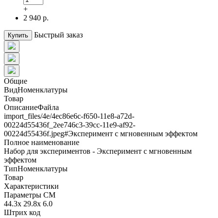
+
2 940 р.
Быстрый заказ
Купить
Общие
ВидНоменклатуры
Товар
ОписаниеФайла
import_files/4e/4ec86e6c-f650-11e8-a72d-
00224d55436f_2ee746c3-39cc-11e9-af92-
00224d55436f.jpeg#Эксперимент с мгновенным эффектом
Полное наименование
Набор для экспериментов - Эксперимент с мгновенным
эффектом
ТипНоменклатуры
Товар
Характеристики
Параметры СМ
44.3x 29.8x 6.0
Штрих код