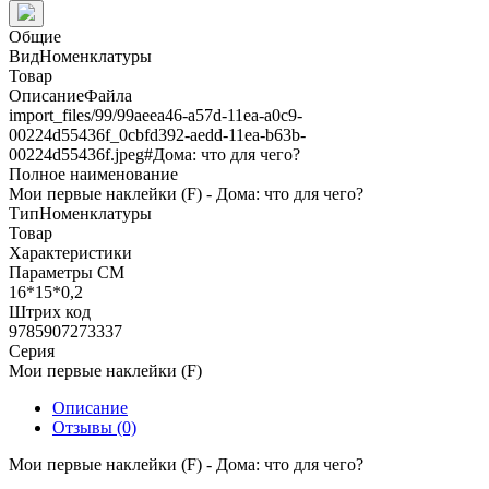
Общие
ВидНоменклатуры
Товар
ОписаниеФайла
import_files/99/99aeea46-a57d-11ea-a0c9-
00224d55436f_0cbfd392-aedd-11ea-b63b-
00224d55436f.jpeg#Дома: что для чего?
Полное наименование
Мои первые наклейки (F) - Дома: что для чего?
ТипНоменклатуры
Товар
Характеристики
Параметры СМ
16*15*0,2
Штрих код
9785907273337
Серия
Мои первые наклейки (F)
Описание
Отзывы (0)
Мои первые наклейки (F) - Дома: что для чего?