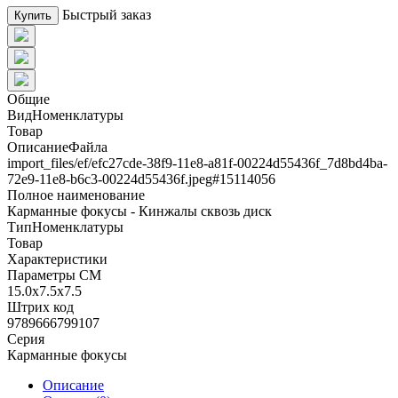
Быстрый заказ
Купить
Общие
ВидНоменклатуры
Товар
ОписаниеФайла
import_files/ef/efc27cde-38f9-11e8-a81f-00224d55436f_7d8bd4ba-
72e9-11e8-b6c3-00224d55436f.jpeg#15114056
Полное наименование
Карманные фокусы - Кинжалы сквозь диск
ТипНоменклатуры
Товар
Характеристики
Параметры СМ
15.0x7.5x7.5
Штрих код
9789666799107
Серия
Карманные фокусы
Описание