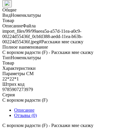
Общие
ВидНоменклатуры
Товар
ОписаниеФайла
import_files/99/99aeea5a-a57d-11ea-a0c9-
00224d55436f_0cbfd388-aedd-11ea-b63b-
00224d55436f.jpeg#Расскажи мне сказку
Полное наименование
С ворохом радости (F) - Расскажи мне сказку
ТипНоменклатуры
Товар
Характеристики
Параметры СМ
22*22*1
Штрих код
9785907273979
Серия
С ворохом радости (F)
Описание
Отзывы (0)
С ворохом радости (F) - Расскажи мне сказку