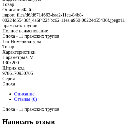
Товар
ОписаниеФайла
import_files/d6/d6714663-baa2-11ea-84b8-
00224d55436f_4a6f422f-bc62-11ea-a950-00224d55436f.jpeg#11
пражских трупов
Полное наименование
Эпоха - 11 пражских трупов
ТипНоменклатуры
Товар
Характеристики
Параметры СМ
130х200
Штрих код
9786170930705
Серия
Эпоха
Описание
Отзывы (0)
Эпоха - 11 пражских трупов
Написать отзыв