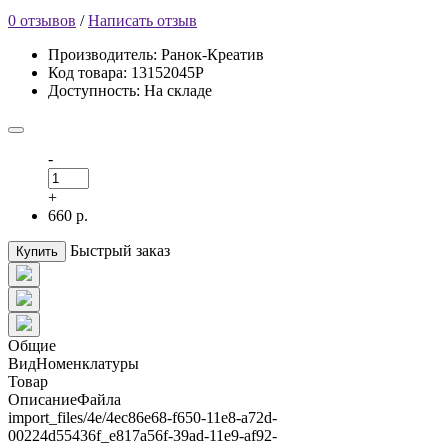
0 отзывов
/
Написать отзыв
Производитель: Ранок-Креатив
Код товара: 13152045Р
Доступность: На складе
-
+
660 р.
Быстрый заказ
Купить
Общие
ВидНоменклатуры
Товар
ОписаниеФайла
import_files/4e/4ec86e68-f650-11e8-a72d-
00224d55436f_e817a56f-39ad-11e9-af92-