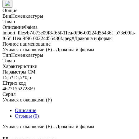
Общие
ВидНоменклатуры
Товар
ОписаниеФайла
import_files/b7/b73e09f8-f65f-11ea-9f96-00224d55436f_b73e09fa-
f65f-11ea-9f96-00224d55436f.jpeg#Дракоша и формы
Полное наименование
Учимся с окошками (F) - Дракоша и формы
ТипНоменклатуры
Товар
Характеристики
Параметры СМ
15,5*15,5*0,5
Штрих код
4627155272869
Серия
Учимся с окошками (F)
Описание
Отзывы (0)
Учимся с окошками (F) - Дракоша и формы