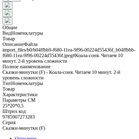
Общие
ВидНоменклатуры
Товар
ОписаниеФайла
import_files/b0/b04ffbb9-f680-11ea-9f96-00224d55436f_b04ffbbb-
f680-11ea-9f96-00224d55436f.jpeg#Коала-соня. Читаем 10
минут. 2-й уровень сложности
Полное наименование
Сказки-минутки (F) - Коала-соня. Читаем 10 минут. 2-й
уровень сложности
ТипНоменклатуры
Товар
Характеристики
Параметры СМ
25*20*0,5
Штрих код
9785907273283
Серия
Сказки-минутки (F)
Описание