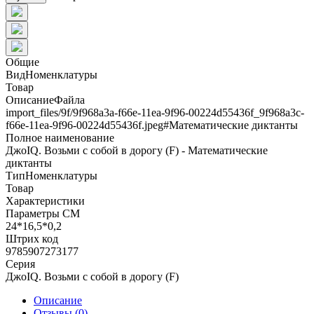
Общие
ВидНоменклатуры
Товар
ОписаниеФайла
import_files/9f/9f968a3a-f66e-11ea-9f96-00224d55436f_9f968a3c-
f66e-11ea-9f96-00224d55436f.jpeg#Математические диктанты
Полное наименование
ДжоIQ. Возьми с собой в дорогу (F) - Математические
диктанты
ТипНоменклатуры
Товар
Характеристики
Параметры СМ
24*16,5*0,2
Штрих код
9785907273177
Серия
ДжоIQ. Возьми с собой в дорогу (F)
Описание
Отзывы (0)