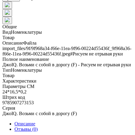
Общие
ВидНоменклатуры
Товар
ОписаниеФайла
import_files/9f/9f968a34-f66e-11ea-9f96-00224d55436f_9f968a36-
f66e-11ea-9f96-00224d55436f.jpeg#Рисуем не отрывая руки
Полное наименование
ДжоIQ. Возьми с собой в дорогу (F) - Рисуем не отрывая руки
ТипНоменклатуры
Товар
Характеристики
Параметры СМ
24*16,5*0,2
Штрих код
9785907273153
Серия
ДжоIQ. Возьми с собой в дорогу (F)
Описание
Отзывы (0)