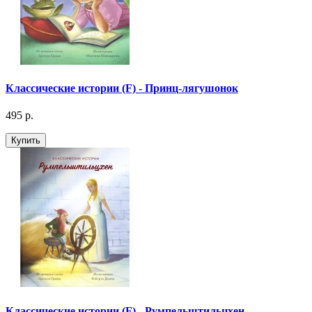
Классические истории (F) - Принц-лягушонок
495 р.
Купить
Классические истории (F) - Румпельштильцхен