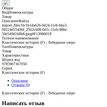
Общие
ВидНоменклатуры
Товар
ОписаниеФайла
import_files/1b/1b1da626-0d24-11eb-bba3-
00224d55436f_2502cb08-0d1c-11eb-986e-
50e549d168b8.jpeg#F1398001Р
Полное наименование
Классические истории (F) - Лебединое озеро
ТипНоменклатуры
Товар
Характеристики
Штрих код
9785907367050
Серия
Классические истории (F)
Описание
Отзывы (0)
Классические истории (F) - Лебединое озеро
Написать отзыв