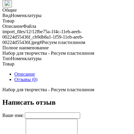
Общие
ВидНоменклатуры
Товар
ОписаниеФайла
import_files/12/12fbe75a-1f4c-11eb-aeeb-
00224d55436f_cb9db8a1-1f59-11eb-aeeb-
00224d55436f.jpeg#Рисуем пластилином
Полное наименование
Набор для творчества - Рисуем пластилином
ТипНоменклатуры
Товар
Описание
Отзывы (0)
Набор для творчества - Рисуем пластилином
Написать отзыв
Ваше имя: