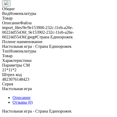
Общие
ВидНоменклатуры
Товар
ОписаниеФайла
import_files/9e/9e153900-232c-11eb-a26e-
00224d55436f_9e153902-232c-11eb-a26e-
00224d55436f.jpeg#Страна Единорожек
Полное наименование
Настольная игра - Страна Единорожек
ТипНоменклатуры
Товар
Характеристики
Параметры СМ
21*11*2
Штрих код
4823076148423
Серия
Настольная игра
Описание
Отзывы (0)
Настольная игра - Страна Единорожек