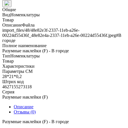
Общие
ВидНоменклатуры
Товар
ОписаниеФайла
import_files/48/48e82e3f-2337-11eb-a26e-
00224d55436f_48e82e4a-2337-11eb-a26e-00224d55436f.jpeg#В
городе
Полное наименование
Разумные наклейки (F) - В городе
ТипНоменклатуры
Товар
Характеристики
Параметры СМ
28*21*0,2
Штрих код
4627155273118
Серия
Разумные наклейки (F)
Описание
Отзывы (0)
Разумные наклейки (F) - В городе