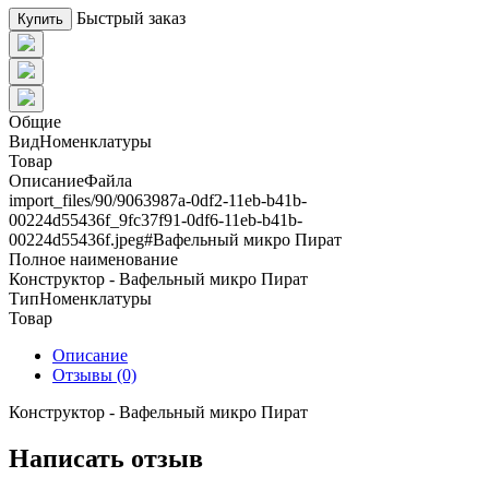
Быстрый заказ
Купить
Общие
ВидНоменклатуры
Товар
ОписаниеФайла
import_files/90/9063987a-0df2-11eb-b41b-
00224d55436f_9fc37f91-0df6-11eb-b41b-
00224d55436f.jpeg#Вафельный микро Пират
Полное наименование
Конструктор - Вафельный микро Пират
ТипНоменклатуры
Товар
Описание
Отзывы (0)
Конструктор - Вафельный микро Пират
Написать отзыв