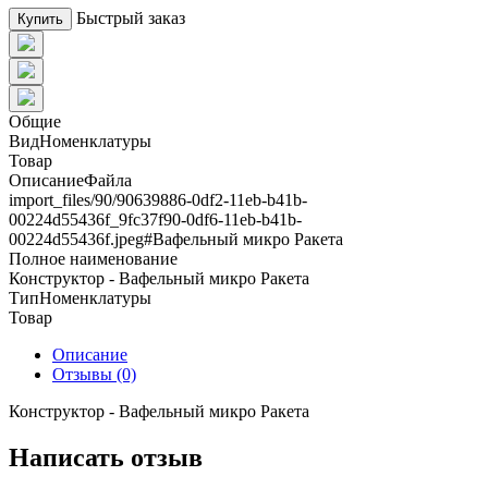
Быстрый заказ
Купить
Общие
ВидНоменклатуры
Товар
ОписаниеФайла
import_files/90/90639886-0df2-11eb-b41b-
00224d55436f_9fc37f90-0df6-11eb-b41b-
00224d55436f.jpeg#Вафельный микро Ракета
Полное наименование
Конструктор - Вафельный микро Ракета
ТипНоменклатуры
Товар
Описание
Отзывы (0)
Конструктор - Вафельный микро Ракета
Написать отзыв