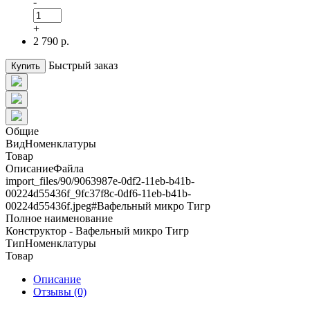
-
+
2 790 р.
Быстрый заказ
Купить
Общие
ВидНоменклатуры
Товар
ОписаниеФайла
import_files/90/9063987e-0df2-11eb-b41b-
00224d55436f_9fc37f8c-0df6-11eb-b41b-
00224d55436f.jpeg#Вафельный микро Тигр
Полное наименование
Конструктор - Вафельный микро Тигр
ТипНоменклатуры
Товар
Описание
Отзывы (0)