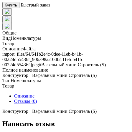
Быстрый заказ
Купить
Общие
ВидНоменклатуры
Товар
ОписаниеФайла
import_files/64/641b2e4c-0dee-11eb-b41b-
00224d55436f_906398a2-0df2-11eb-b41b-
00224d55436f.jpeg#Вафельный мини Строитель (S)
Полное наименование
Конструктор - Вафельный мини Строитель (S)
ТипНоменклатуры
Товар
Описание
Отзывы (0)
Конструктор - Вафельный мини Строитель (S)
Написать отзыв