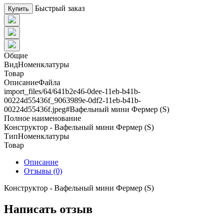
Быстрый заказ
Купить
Общие
ВидНоменклатуры
Товар
ОписаниеФайла
import_files/64/641b2e46-0dee-11eb-b41b-
00224d55436f_9063989e-0df2-11eb-b41b-
00224d55436f.jpeg#Вафельный мини Фермер (S)
Полное наименование
Конструктор - Вафельный мини Фермер (S)
ТипНоменклатуры
Товар
Описание
Отзывы (0)
Конструктор - Вафельный мини Фермер (S)
Написать отзыв