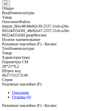
Общие
ВидНоменклатуры
Товар
ОписаниеФайла
import_files/48/48e82e39-2337-11eb-a26e-
00224d55436f_48e82e47-2337-11eb-a26e-
00224d55436f.jpeg#Космос
Полное наименование
Разумные наклейки (F) - Космос
ТипНоменклатуры
Товар
Характеристики
Параметры СМ
28*21*0,2
Штрих код
4627155273149
Серия
Разумные наклейки (F)
Описание
Отзывы (0)
Разумные наклейки (F) - Космос