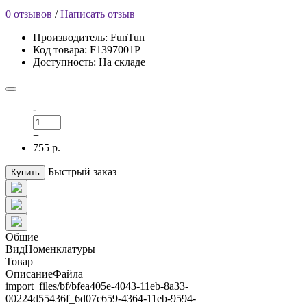
0 отзывов
/
Написать отзыв
Производитель: FunTun
Код товара: F1397001Р
Доступность: На складе
-
+
755 р.
Быстрый заказ
Купить
Общие
ВидНоменклатуры
Товар
ОписаниеФайла
import_files/bf/bfea405e-4043-11eb-8a33-
00224d55436f_6d07c659-4364-11eb-9594-