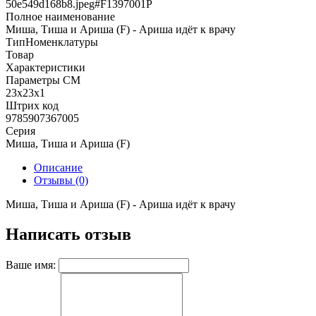
50e549d168b8.jpeg#F1397001Р
Полное наименование
Миша, Тиша и Ариша (F) - Ариша идёт к врачу
ТипНоменклатуры
Товар
Характеристики
Параметры СМ
23х23х1
Штрих код
9785907367005
Серия
Миша, Тиша и Ариша (F)
Описание
Отзывы (0)
Миша, Тиша и Ариша (F) - Ариша идёт к врачу
Написать отзыв
Ваше имя: