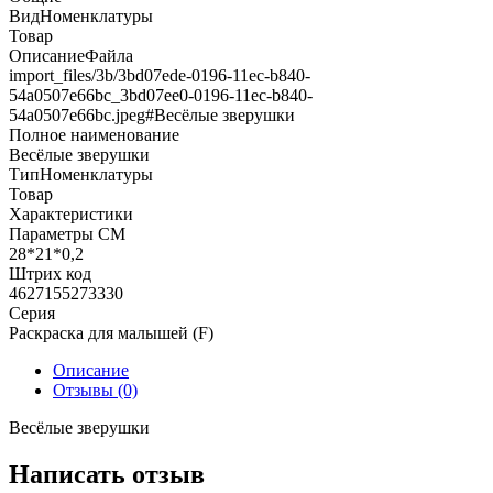
ВидНоменклатуры
Товар
ОписаниеФайла
import_files/3b/3bd07ede-0196-11ec-b840-
54a0507e66bc_3bd07ee0-0196-11ec-b840-
54a0507e66bc.jpeg#Весёлые зверушки
Полное наименование
Весёлые зверушки
ТипНоменклатуры
Товар
Характеристики
Параметры СМ
28*21*0,2
Штрих код
4627155273330
Серия
Раскраска для малышей (F)
Описание
Отзывы (0)
Весёлые зверушки
Написать отзыв