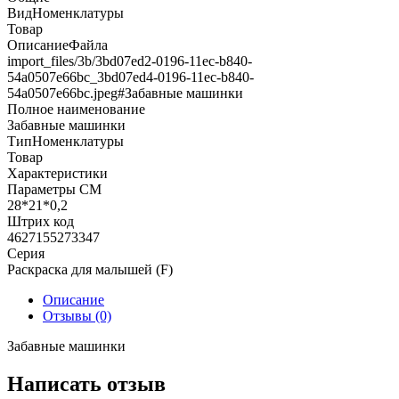
ВидНоменклатуры
Товар
ОписаниеФайла
import_files/3b/3bd07ed2-0196-11ec-b840-
54a0507e66bc_3bd07ed4-0196-11ec-b840-
54a0507e66bc.jpeg#Забавные машинки
Полное наименование
Забавные машинки
ТипНоменклатуры
Товар
Характеристики
Параметры СМ
28*21*0,2
Штрих код
4627155273347
Серия
Раскраска для малышей (F)
Описание
Отзывы (0)
Забавные машинки
Написать отзыв