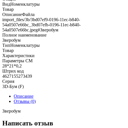
ВидНоменклатуры
Товар
ОписаниеФайла
import_files/3b/3bd07ef9-0196-11ec-b840-
54a0507e66bc_3bd07efb-0196-11ec-b840-
54a0507e66bc.jpeg#Зверобум
Полное наименование
Зверобум
ТипНоменклатуры
Товар
Характеристики
Параметры СМ
28*21*0,2
Штрих код
4627155273439
Серия
3D-Бум (F)
Описание
Отзывы (0)
Зверобум
Написать отзыв