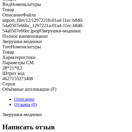
ВидНоменклатуры
Товар
ОписаниеФайла
import_files/12/12972218-01a4-11ec-b840-
54a0507e66bc_1297221a-01a4-11ec-b840-
54a0507e66bc.jpeg#Зверушки-модники
Полное наименование
Зверушки-модники
ТипНоменклатуры
Товар
Характеристики
Параметры СМ
28*21*0,2
Штрих код
4627155273408
Серия
Объёмные аппликации (F)
Описание
Отзывы (0)
Зверушки-модники
Написать отзыв