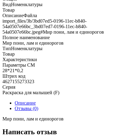
ВидНоменклатуры
Товар
ОписаниеФайла
import_files/3b/3bd07ed5-0196-11ec-b840-
54a0507e66bc_3bd07ed7-0196-11ec-b840-
54a0507e66bc.jpeg#Мир пони, лам и единорогов
Полное наименование
Мир пони, лам и единорогов
ТипНоменклатуры
Товар
Характеристики
Параметры СМ
28*21*0,2
Штрих код
4627155273323
Серия
Раскраска для малышей (F)
Описание
Отзывы (0)
Мир пони, лам и единорогов
Написать отзыв