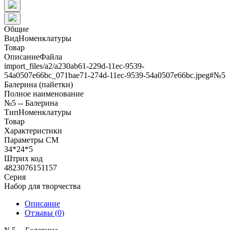
Общие
ВидНоменклатуры
Товар
ОписаниеФайла
import_files/a2/a230ab61-229d-11ec-9539-
54a0507e66bc_071bae71-274d-11ec-9539-54a0507e66bc.jpeg#№5
Балерина (пайетки)
Полное наименование
№5 -- Балерина
ТипНоменклатуры
Товар
Характеристики
Параметры СМ
34*24*5
Штрих код
4823076151157
Серия
Набор для творчества
Описание
Отзывы (0)