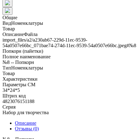
Общие
ВидНоменклатуры
Товар
ОписаниеФайла
import_files/a2/a230ab67-229d-11ec-9539-
54a0507e66bc_071bae74-274d-11ec-9539-54a0507e66bc.jpeg#№8
Попкорн (пайетки)
Полное наименование
№8 -- Попкорн
ТипНоменклатуры
Товар
Характеристики
Параметры СМ
34*24*5
Штрих код
4823076151188
Серия
Набор для творчества
Описание
Отзывы (0)