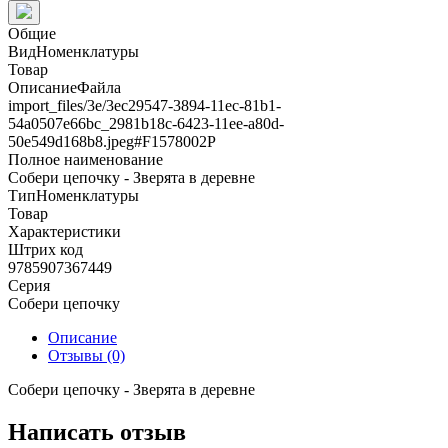
Общие
ВидНоменклатуры
Товар
ОписаниеФайла
import_files/3e/3ec29547-3894-11ec-81b1-
54a0507e66bc_2981b18c-6423-11ee-a80d-
50e549d168b8.jpeg#F1578002Р
Полное наименование
Собери цепочку - Зверята в деревне
ТипНоменклатуры
Товар
Характеристики
Штрих код
9785907367449
Серия
Собери цепочку
Описание
Отзывы (0)
Собери цепочку - Зверята в деревне
Написать отзыв